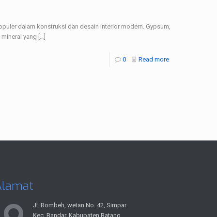
opuler dalam konstruksi dan desain interior modern. Gypsum,
 mineral yang
[…]
0
Read more
Alamat
Jl. Rombeh, wetan No. 42, Simpar
Kec. Bandar, Kabupaten Batang