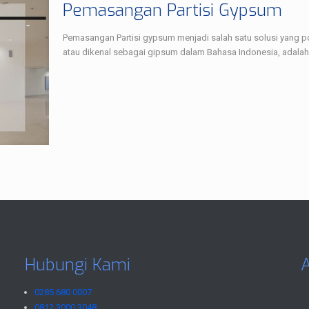
Pemasangan Partisi Gypsum
Pemasangan Partisi gypsum menjadi salah satu solusi yang p
atau dikenal sebagai gipsum dalam Bahasa Indonesia, adalah
Hubungi Kami
0285 680 0007
0812 3000 3048