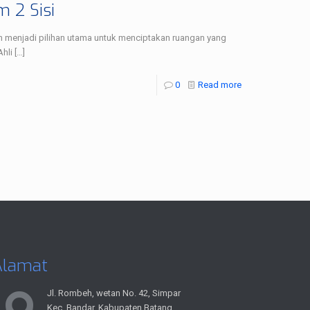
 2 Sisi
in menjadi pilihan utama untuk menciptakan ruangan yang
Ahli
[…]
0
Read more
Alamat
Jl. Rombeh, wetan No. 42, Simpar
Kec. Bandar, Kabupaten Batang