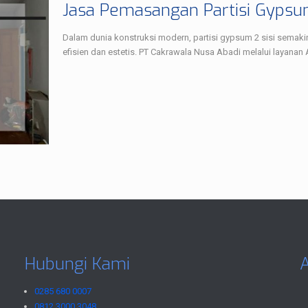
Jasa Pemasangan Partisi Gypsum
Dalam dunia konstruksi modern, partisi gypsum 2 sisi semak
efisien dan estetis. PT Cakrawala Nusa Abadi melalui layanan 
Hubungi Kami
0285 680 0007
0812 3000 3048